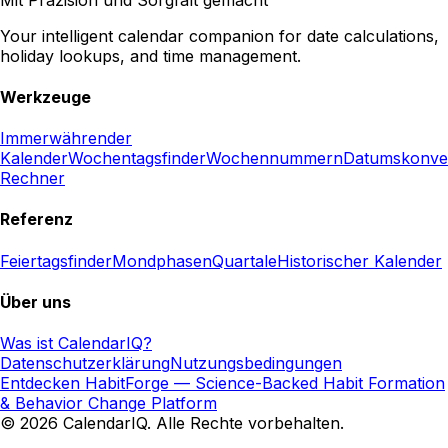
Your intelligent calendar companion for date calculations,
holiday lookups, and time management.
Werkzeuge
Immerwährender
Kalender
Wochentagsfinder
Wochennummern
Datumskonve
Rechner
Referenz
Feiertagsfinder
Mondphasen
Quartale
Historischer Kalender
Über uns
Was ist CalendarIQ?
Datenschutzerklärung
Nutzungsbedingungen
Entdecken HabitForge — Science-Backed Habit Formation
& Behavior Change Platform
© 2026 CalendarIQ. Alle Rechte vorbehalten.